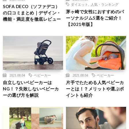
ダイエット
,
人気・ランキング
SOFA DECO（ソファデコ）
茅ヶ崎で女性におすすめのパ
の口コミまとめ｜デザイン・
ーソナルジム5選をご紹介！
機能・満足度を徹底レビュー
【2021年版】
2021.08.04
ベビーカー
2021.08.04
ベビーカー
自立しないベビーカーは
片手でたためる人気ベビーカ
NG！？失敗しないベビーカ
ーとは！？メリットや選ぶポ
ーの選び方を解説
イントも紹介