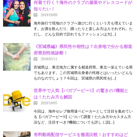
何着て行く？海外のクラブの服装やドレスコードが
知りたい！
2019/10/09
海外旅行で現地のクラブへ遊びに行くという方も増えていま
す。お酒を飲んだり、踊ったりと楽しみ方は人それぞれ。た
だし、どんな目的で訪れてもファッションは大[…]
《宮城県編》県民性や相性は？出身地で分かる都道
府県別性格診断！
2018/05/11
宮城県は、東北地方に属する都道府県。東北一栄えている県
でもあります。この宮城県出身者の性格とはいったいどんな
ものなのでしょう？今回は、宮城県の県民性を[…]
世界中で人気【バガブービー5】の驚きの7機能と
は！たたみ方も解説
2020/10/05
今回は、海外セレブ御用達ベビーカーとして注目を集めてい
る【バガブービー5】について調査！たたみ方やカスタム方
法など、注目すべき7機能についても詳しく説[…]
有料動画配信サービスを徹底比較！おすすめはど