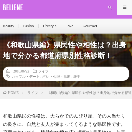
Beauty
Fasion
Lifestyle
Love
Gourmet
《和歌山県編》県民性や相性は？出身
地で分かる都道府県別性格診断！
2018/06/22
ライフ
カップル・デート
,
占い・心理・診断
,
雑学
ライフ
《和歌山県編》県民性や相性は？出身地で分かる都道
HOME
和歌山県民の性格は、大らかでのんびり屋。その人当たり
の良さに、自然と友人が集まってくるような県民性です。