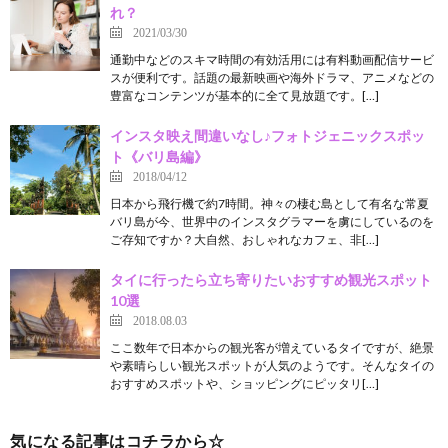
れ？
2021/03/30
通勤中などのスキマ時間の有効活用には有料動画配信サービ
スが便利です。話題の最新映画や海外ドラマ、アニメなどの
豊富なコンテンツが基本的に全て見放題です。[…]
インスタ映え間違いなし♪フォトジェニックスポッ
ト《バリ島編》
2018/04/12
日本から飛行機で約7時間。神々の棲む島として有名な常夏
バリ島が今、世界中のインスタグラマーを虜にしているのを
ご存知ですか？大自然、おしゃれなカフェ、非[…]
タイに行ったら立ち寄りたいおすすめ観光スポット
10選
2018.08.03
ここ数年で日本からの観光客が増えているタイですが、絶景
や素晴らしい観光スポットが人気のようです。そんなタイの
おすすめスポットや、ショッピングにピッタリ[…]
気になる記事はコチラから☆