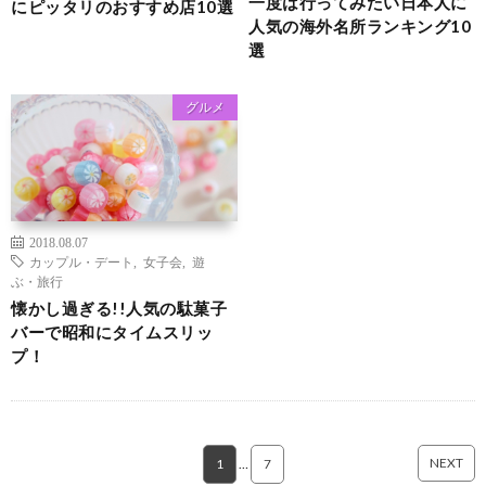
一度は行ってみたい日本人に
にピッタリのおすすめ店10選
人気の海外名所ランキング10
選
グルメ
2018.08.07
カップル・デート
,
女子会
,
遊
ぶ・旅行
懐かし過ぎる!!人気の駄菓子
バーで昭和にタイムスリッ
プ！
NEXT
1
…
7