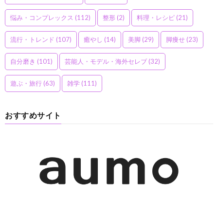
悩み・コンプレックス
(112)
整形
(2)
料理・レシピ
(21)
流行・トレンド
(107)
癒やし
(14)
美脚
(29)
脚痩せ
(23)
自分磨き
(101)
芸能人・モデル・海外セレブ
(32)
遊ぶ・旅行
(63)
雑学
(111)
おすすめサイト