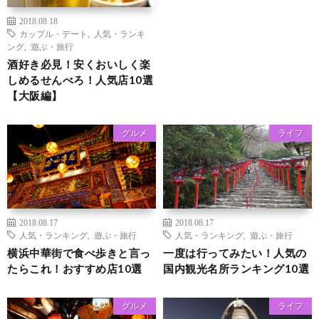
2018.08.18
カップル・デート
,
人気・ランキ
ング
,
遊ぶ・旅行
酒好き必見！安くおいしく楽
しめるせんべろ！人気店10選
【大阪編】
グルメ
ライフ
2018.08.17
2018.08.17
人気・ランキング
,
遊ぶ・旅行
人気・ランキング
,
遊ぶ・旅行
横浜中華街で食べ歩きと言っ
一度は行ってみたい！人気の
たらこれ！おすすめ店10選
国内観光名所ランキング10選
グルメ
ライフ