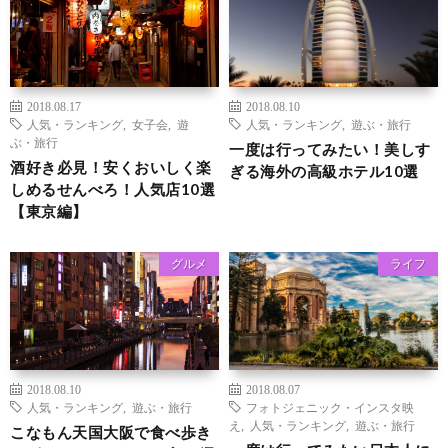
2018.08.17
2018.08.10
人気・ランキング
,
女子会
,
遊
人気・ランキング
,
遊ぶ・旅行
ぶ・旅行
一度は行ってみたい！美しす
酒好き必見！安くおいしく楽
ぎる海外の高級ホテル10選
しめるせんべろ！人気店10選
【東京編】
グルメ
ライフ
2018.08.10
2018.08.07
人気・ランキング
,
遊ぶ・旅行
フォトジェニック・インスタ映
え
,
人気・ランキング
,
遊ぶ・旅行
こなもん天国大阪で食べ歩き