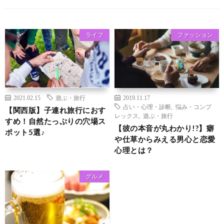
ライフ
ファッション
2021.02.15
遊ぶ・旅行
2019.11.17
占い・心理・診断
,
悩み・コンプ
【関西版】子連れ旅行におす
レックス
,
遊ぶ・旅行
すめ！自然たっぷりの穴場ス
【彼の本音が丸わかり!?】癖
ポット5選♪
や仕草からみえる男心と恋愛
心理とは？
グルメ