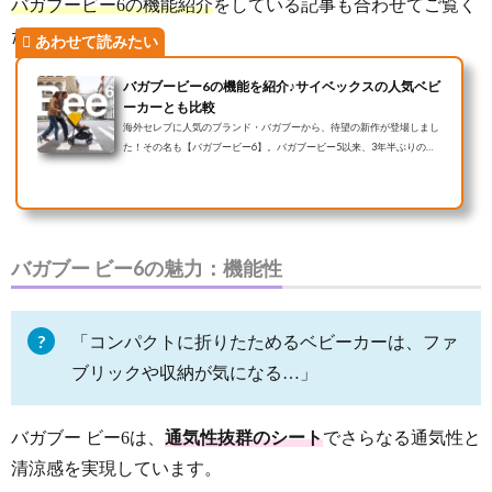
バガブービー6の機能紹介
をしている記事も合わせてご覧く
ださいね♪
バガブービー6の機能を紹介♪サイベックスの人気ベビ
ーカーとも比較
海外セレブに人気のブランド・バガブーから、待望の新作が登場しまし
た！その名も【バガブービー6】。バガブービー5以来、3年半ぶりの新
製品ということで、新しい機能やパワーアップした点についてまとめま
した。サイベックスの人気ベビーカーサイベックスミオスとの比較も併
せてご覧ください！バガブービー6ってどんなベビーカー？ この投稿をI
nstagramで見る bugaboo jp(@bugaboojapan)がシェアした投稿 - 2020年
9月月16日午前4時16分PDT バガブーはオランダ生まれのベビー用品ブ
バガブー ビー6の魅力：機能性
ランドで、1999年の創業以来数々...
「コンパクトに折りたためるベビーカーは、ファ
ブリックや収納が気になる…」
バガブー ビー6は、
通気性抜群のシート
でさらなる通気性と
清涼感を実現しています。