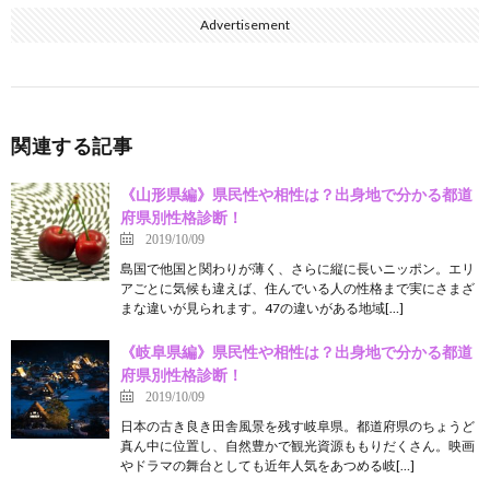
Advertisement
関連する記事
《山形県編》県民性や相性は？出身地で分かる都道
府県別性格診断！
2019/10/09
島国で他国と関わりが薄く、さらに縦に長いニッポン。エリ
アごとに気候も違えば、住んでいる人の性格まで実にさまざ
まな違いが見られます。47の違いがある地域[…]
《岐阜県編》県民性や相性は？出身地で分かる都道
府県別性格診断！
2019/10/09
日本の古き良き田舎風景を残す岐阜県。都道府県のちょうど
真ん中に位置し、自然豊かで観光資源ももりだくさん。映画
やドラマの舞台としても近年人気をあつめる岐[…]