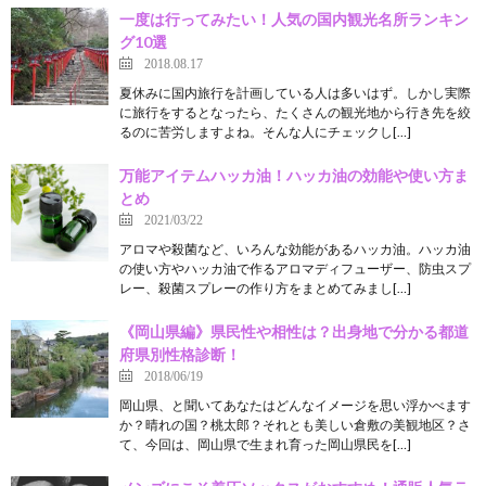
一度は行ってみたい！人気の国内観光名所ランキン
グ10選
2018.08.17
夏休みに国内旅行を計画している人は多いはず。しかし実際
に旅行をするとなったら、たくさんの観光地から行き先を絞
るのに苦労しますよね。そんな人にチェックし[…]
万能アイテムハッカ油！ハッカ油の効能や使い方ま
とめ
2021/03/22
アロマや殺菌など、いろんな効能があるハッカ油。ハッカ油
の使い方やハッカ油で作るアロマディフューザー、防虫スプ
レー、殺菌スプレーの作り方をまとめてみまし[…]
《岡山県編》県民性や相性は？出身地で分かる都道
府県別性格診断！
2018/06/19
岡山県、と聞いてあなたはどんなイメージを思い浮かべます
か？晴れの国？桃太郎？それとも美しい倉敷の美観地区？さ
て、今回は、岡山県で生まれ育った岡山県民を[…]