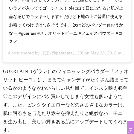
いラメが入っててゴージャス！ 外に出て日に当たると肌が上
品な感じでキラキラします✨ だけど下地の上に普通に使える
お粉ってわけではなさそうです。 次はどのパウダー買おうか
なー #guerlain #メテオリットビーユ #フェイスパウダー #コ
スメ
A post shared by
ぽぽ
(@patapata1120) on
May 28, 2018 at 1:08am PDT
GUERLAIN（ゲラン）のフィニッシングパウダー「メテオ
リット ビーユ」は、まるでキャンディがたくさん詰まって
いるかのようなかわいらしい見た目で、インスタ映え必至
♡このデザインにパケ買いしてしまう女性も多いようで
す。また、ピンクやイエローなどのさまざまなカラーは、
肌に明るさを与えたり赤みを抑えたりと絶妙なハーモニー
を生み出し、美しい輝きある肌にアップデートしてくれま
す。