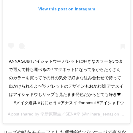
View this post on Instagram
ANNA SUIのアイシャドウ👀 パレットに好きなカラーを3つま
で選んで持ち運べるの!! マグネットになってるからたくさん
のカラーを買ってその日の気分で好きな組み合わせで持って
出かけられるよ〜💘 パレットのデザインもおかわ🙌 アナスイ
はアイシャドウもリップも見たまま発色だからとても好き🖤 .
. . #メイク道具 #おにゅう #アナスイ #annasui #アイシャドウ
A post shared by
🌹新原聖生／SENA🌹
(@niihara_sena) on
May 2
ローズや蝶をモチーフとした個性的なパッケージで有名な