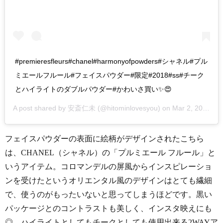
#premieresfleurs#chanel#harmonyofpowders#シャネル#プル
ミエールフルール#フェイスパウダー#限定#2018#ss#チーク
とハイライトのダブルパウダー#かわいさ買い✨😍
A post shared by
安斎仁未
(@hitominlovesyou) on
Mar 2, 2018 at 7:42pm PST
フェイスパウダーの表面に絵柄がデザインされたこちら
は、CHANEL（シャネル）の「プルミエール フルール」と
いうアイテム。コロマンデルの屏風からインスピレーショ
ンを受けたというオリエンタル風のデザインはとても繊細
で、使うのがもったいないと思ってしまうほどです。黒い
パッケージとのコントラストも美しく、インスタ映えにも
◎。ハイライトとしてもチークとしても使用出来る2WAYア