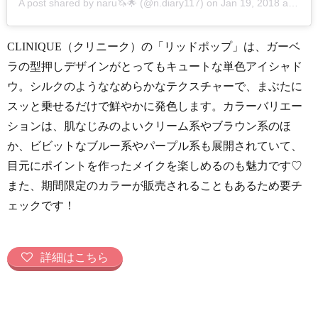
A post shared by
naru🦄🌟
(@n.diary117) on
Jan 19, 2018 at 3:58pm PST
CLINIQUE（クリニーク）の「リッドポップ」は、ガーベ
ラの型押しデザインがとってもキュートな単色アイシャド
ウ。シルクのようななめらかなテクスチャーで、まぶたに
スッと乗せるだけで鮮やかに発色します。カラーバリエー
ションは、肌なじみのよいクリーム系やブラウン系のほ
か、ビビットなブルー系やパープル系も展開されていて、
目元にポイントを作ったメイクを楽しめるのも魅力です♡
また、期間限定のカラーが販売されることもあるため要チ
ェックです！
詳細はこちら