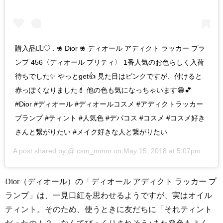
購入品◡̈⃝♡ . ❀ Dior ❀ ディオール アディクト ラッカー プラ
ンプ 456〈ディオール プリティ〉 1番人気のお色らしく入荷
待ちでした✨ やっとget👍 見た目はピンクですが、付けると
赤っぽくなりました💄 他の色も気になっちゃいます😁💕
#Dior #ディオール #ディオールコスメ #アディクトラッカー
プランプ #ティント #人気色 #デパコス #コスメ #コスメ好き
さんと繋がりたい #メイク好きな人と繋がりたい
A post shared by @
csm_mmm
on
May 15, 2018 at 5:07pm PDT
Dior（ディオール）の「ディオール アディクト ラッカー プ
ランプ」は、一見口紅を思わせるようですが、実はオイル
ティント。そのため、使うときに友だちに「それティント