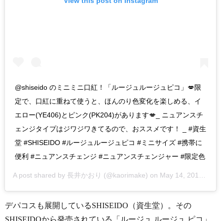
View this post on Instagram
@shiseido のミニミニ口紅！「ルージュルージュピコ」💋限
定で、口紅に重ねて使うと、ほんのり色変化を楽しめる、イ
エロー(YE406)とピンク(PK204)があります💋_ ニュアンスチ
ェンジタイプはジワジワきてるので、おススメです！ _ #資生
堂 #SHISEIDO #ルージュルージュピコ #ミニサイズ #携帯に
便利 #ニュアンスチェンジ #ニュアンスチェンジャー #限定色
A post shared by
長井かおり
(@kaorimake) on
May 14, 2018 at 4:42pm PDT
デパコスも展開しているSHISEIDO（資生堂）。その
SHISEIDOから発売されている「ルージュ ルージュ ピコ」