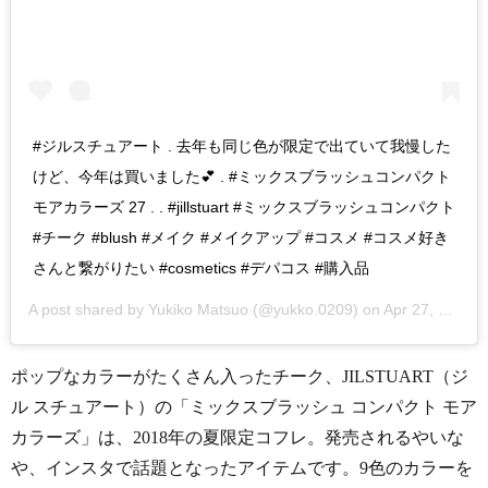
#ジルスチュアート . 去年も同じ色が限定で出ていて我慢した
けど、今年は買いました💕 . #ミックスブラッシュコンパクト
モアカラーズ 27 . . #jillstuart #ミックスブラッシュコンパクト
#チーク #blush #メイク #メイクアップ #コスメ #コスメ好き
さんと繋がりたい #cosmetics #デパコス #購入品
A post shared by
Yukiko Matsuo
(@yukko.0209) on
Apr 27, 2018 at 3:15pm PDT
ポップなカラーがたくさん入ったチーク、JILSTUART（ジ
ル スチュアート）の「ミックスブラッシュ コンパクト モア
カラーズ」は、2018年の夏限定コフレ。発売されるやいな
や、インスタで話題となったアイテムです。9色のカラーを