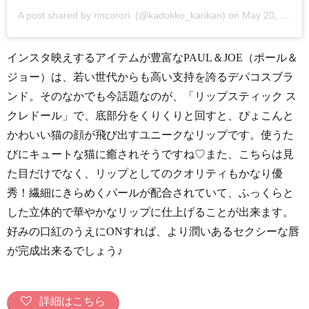
A post shared by
rincorori.
(@kadokko_karikari) on
May 20, 2018 at 12:50am PDT
インスタ映えするアイテムが豊富なPAUL＆JOE（ポール＆
ジョー）は、若い世代からも高い支持を誇るデパコスブラ
ンド。そのなかでも今話題なのが、「リップスティック ス
クレドール」で、底部分をくりくりと回すと、ぴょこんと
かわいい猫の顔が飛び出すユニークなリップです。使うた
びにキュートな猫に癒されそうですね♡また、こちらは見
た目だけでなく、リップとしてのクオリティもかなり優
秀！繊細にきらめくパールが配合されていて、ふっくらと
した立体的で華やかなリップに仕上げることが出来ます。
好みの口紅のうえにONすれば、より潤いあるセクシーな唇
が完成出来るでしょう♪
詳細はこちら