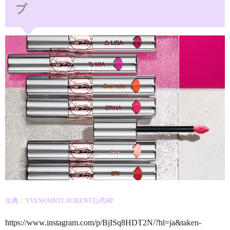
プ
出典：YVESSAINTLAURENT公式HP
https://www.instagram.com/p/BjISq8HDT2N/?hl=ja&taken-