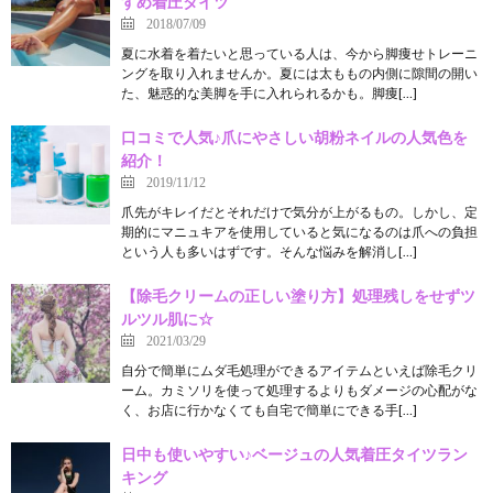
すめ着圧タイツ
2018/07/09
夏に水着を着たいと思っている人は、今から脚痩せトレーニ
ングを取り入れませんか。夏には太ももの内側に隙間の開い
た、魅惑的な美脚を手に入れられるかも。脚痩[…]
口コミで人気♪爪にやさしい胡粉ネイルの人気色を
紹介！
2019/11/12
爪先がキレイだとそれだけで気分が上がるもの。しかし、定
期的にマニュキアを使用していると気になるのは爪への負担
という人も多いはずです。そんな悩みを解消し[…]
【除毛クリームの正しい塗り方】処理残しをせずツ
ルツル肌に☆
2021/03/29
自分で簡単にムダ毛処理ができるアイテムといえば除毛クリ
ーム。カミソリを使って処理するよりもダメージの心配がな
く、お店に行かなくても自宅で簡単にできる手[…]
日中も使いやすい♪ベージュの人気着圧タイツラン
キング