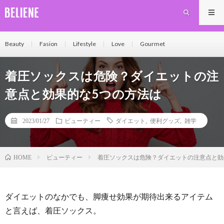
Beauty
Fasion
Lifestyle
Love
Gourmet
着圧ソックスは危険？ダイエットの注
意点と効果的な5つの方法は
2023/01/27
ビューティー
ダイエット
,
便利グッズ
,
雑学
ビューティー
着圧ソックスは危険？ダイエットの注意点と効
HOME
ダイエットのなかでも、脚痩せ効果が期待出来るアイテム
と言えば、着圧ソックス。