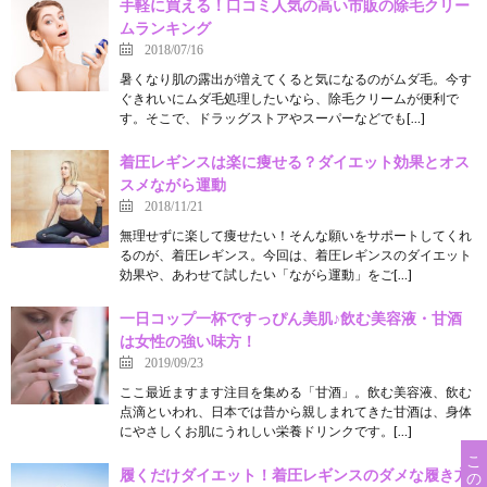
手軽に買える！口コミ人気の高い市販の除毛クリー
ムランキング
2018/07/16
暑くなり肌の露出が増えてくると気になるのがムダ毛。今す
ぐきれいにムダ毛処理したいなら、除毛クリームが便利で
す。そこで、ドラッグストアやスーパーなどでも[…]
着圧レギンスは楽に痩せる？ダイエット効果とオス
スメながら運動
2018/11/21
無理せずに楽して痩せたい！そんな願いをサポートしてくれ
るのが、着圧レギンス。今回は、着圧レギンスのダイエット
効果や、あわせて試したい「ながら運動」をご[…]
一日コップ一杯ですっぴん美肌♪飲む美容液・甘酒
は女性の強い味方！
2019/09/23
ここ最近ますます注目を集める「甘酒」。飲む美容液、飲む
点滴といわれ、日本では昔から親しまれてきた甘酒は、身体
にやさしくお肌にうれしい栄養ドリンクです。[…]
履くだけダイエット！着圧レギンスのダメな履き方