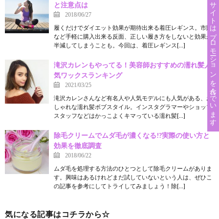
このサイトはプロモーションを含んでいます。
と注意点は
2018/06/27
履くだけでダイエット効果が期待出来る着圧レギンス。市販
など手軽に購入出来る反面、正しい履き方をしないと効果が
半減してしまうことも。今回は、着圧レギンス[…]
滝沢カレンもやってる！美容師おすすめの濡れ髪人
気ワックスランキング
2021/03/25
滝沢カレンさんなど有名人や人気モデルにも人気がある、お
しゃれな濡れ髪ボブスタイル。インスタグラマーやショップ
スタッフなどはかっこよくキマっている濡れ髪[…]
除毛クリームでムダ毛が濃くなる!?実際の使い方と
効果を徹底調査
2018/06/22
ムダ毛を処理する方法のひとつとして除毛クリームがありま
す。興味はあるけれどまだ試していないという人は、ぜひこ
の記事を参考にしてトライしてみましょう！除[…]
気になる記事はコチラから☆