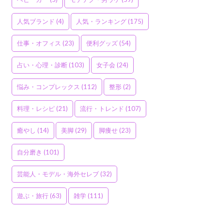
人気ブランド
(4)
人気・ランキング
(175)
仕事・オフィス
(23)
便利グッズ
(54)
占い・心理・診断
(103)
女子会
(24)
悩み・コンプレックス
(112)
整形
(2)
料理・レシピ
(21)
流行・トレンド
(107)
癒やし
(14)
美脚
(29)
脚痩せ
(23)
自分磨き
(101)
芸能人・モデル・海外セレブ
(32)
遊ぶ・旅行
(63)
雑学
(111)