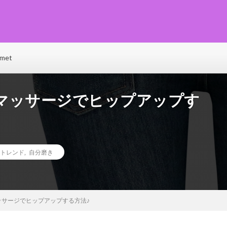
♡ファッション･ビューティー･恋愛･グルメ･ライフなど、トレンド情報が満載で毎
e(ベリーネ)で、毎日ハッピーに輝いちゃいましょう！
met
マッサージでヒップアップす
トレンド
,
自分磨き
ッサージでヒップアップする方法♪