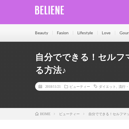
Beliene(ベリーネ)は、輝く女性を応援する情報サイト
日気軽に読める記事をたくさん更新しています。Belien
Beauty
Fasion
Lifestyle
Love
Gour
自分でできる！セルフ
る方法♪
2018/11/21
ビューティー
ダイエット
,
流行・
ビューティー
自分でできる！セルフマ
HOME