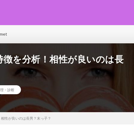
♡ファッション･ビューティー･恋愛･グルメ･ライフなど、トレンド情報が満載で毎
e(ベリーネ)で、毎日ハッピーに輝いちゃいましょう！
met
特徴を分析！相性が良いのは長
理・診断
！相性が良いのは長男？末っ子？