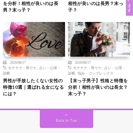
を分析！相性が良いのは長
相性が良いのは長男？末っ
男？末っ子？
子？
2020/08/17
2020/08/17
モテテク・男ウケ
,
占い・心理・
モテテク・男ウケ
,
占い・心理・
診断
診断
,
悩み・コンプレックス
男性が手放したくない女性の
【末っ子男子】性格と特徴を
特徴10選｜選ばれる女になる
分析！相性が良いのは長女？
には？
末っ子？
Back to Top