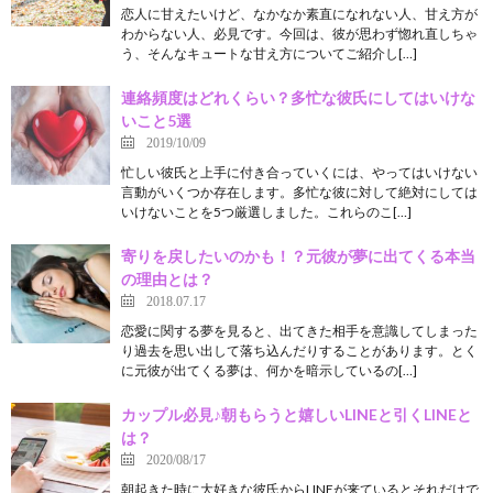
恋人に甘えたいけど、なかなか素直になれない人、甘え方が
わからない人、必見です。今回は、彼が思わず惚れ直しちゃ
う、そんなキュートな甘え方についてご紹介し[…]
連絡頻度はどれくらい？多忙な彼氏にしてはいけな
いこと5選
2019/10/09
忙しい彼氏と上手に付き合っていくには、やってはいけない
言動がいくつか存在します。多忙な彼に対して絶対にしては
いけないことを5つ厳選しました。これらのこ[…]
寄りを戻したいのかも！？元彼が夢に出てくる本当
の理由とは？
2018.07.17
恋愛に関する夢を見ると、出てきた相手を意識してしまった
り過去を思い出して落ち込んだりすることがあります。とく
に元彼が出てくる夢は、何かを暗示しているの[…]
カップル必見♪朝もらうと嬉しいLINEと引くLINEと
は？
2020/08/17
朝起きた時に大好きな彼氏からLINEが来ているとそれだけで