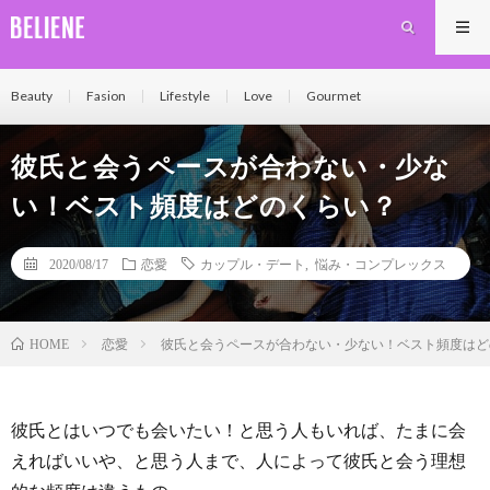
Beauty
Fasion
Lifestyle
Love
Gourmet
彼氏と会うペースが合わない・少な
い！ベスト頻度はどのくらい？
2020/08/17
恋愛
カップル・デート
,
悩み・コンプレックス
恋愛
彼氏と会うペースが合わない・少ない！ベスト頻度はど
HOME
彼氏とはいつでも会いたい！と思う人もいれば、たまに会
えればいいや、と思う人まで、人によって彼氏と会う理想