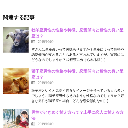
関連する記事
牡羊座男性の性格や特徴、恋愛傾向と相性の良い星
座は？
2019/10/09
皆さんは星座占いって興味ありますか？星座によって性格や
恋愛傾向が変わることもあると言われていますが、実際には
どうなのでしょうか？12種類に分けられる訳[…]
獅子座男性の性格や特徴、恋愛傾向と相性の良い星
座は？
2019/10/09
獅子座というと気高く肉食なイメージを持っている人も多い
でしょう。獅子座男性もそのような性格なのでしょうか？好
きな男性が獅子座の場合、どんな恋愛傾向なの[…]
男性がときめく甘え方って？上手に恋人に甘える方
法
2019/10/09