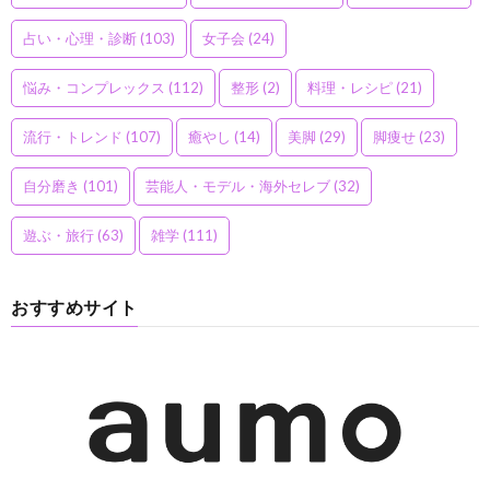
占い・心理・診断
(103)
女子会
(24)
悩み・コンプレックス
(112)
整形
(2)
料理・レシピ
(21)
流行・トレンド
(107)
癒やし
(14)
美脚
(29)
脚痩せ
(23)
自分磨き
(101)
芸能人・モデル・海外セレブ
(32)
遊ぶ・旅行
(63)
雑学
(111)
おすすめサイト