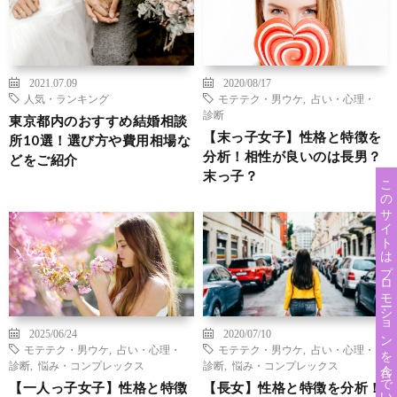
2021.07.09
2020/08/17
人気・ランキング
モテテク・男ウケ
,
占い・心理・
診断
東京都内のおすすめ結婚相談
【末っ子女子】性格と特徴を
所10選！選び方や費用相場な
分析！相性が良いのは長男？
どをご紹介
末っ子？
このサイトはプロモーションを含んでいます。
2025/06/24
2020/07/10
モテテク・男ウケ
,
占い・心理・
モテテク・男ウケ
,
占い・心理・
診断
,
悩み・コンプレックス
診断
,
悩み・コンプレックス
【一人っ子女子】性格と特徴
【長女】性格と特徴を分析！