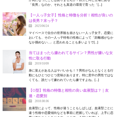
「長男」なのか、それとも真逆の環境で育った「[…]
【一人っ子女子】性格と特徴を分析！相性が良いの
は長男？末っ子？
2025/06/24
マイペースで自分の世界観を崩さない一人っ子女子。恋愛に
おいても、その一人っ子特有の性格によって「距離感がなか
なか掴めない…」と思われることも多いようで[…]
当てはまったら嫌われてるサイン？男性が嫌いな女
性に取る行動
2019/10/09
身に覚えがある人はヤバいかも！？男性がなんとなくとる行
動にもひとつひとつ意味があります。特に意中の男性ではな
くても、誰だって嫌われていたら嫌ですよね。[…]
【O型】性格の特徴と相性の良い血液型は？｜友
達・恋愛別
2018.08.06
血液型によって、性格が違うこともしばしば。血液型ごとに
違う性格や恋愛傾向などを事前に把握していれば、上手に恋