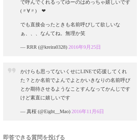
で呼んでくれるってゆーのはめっちゃ嬉しいです
(〃∀〃)ゞ❤︎
でも直接会ったときも名前呼びして欲しいな
ぁ、、、なんてね。無理か笑
— RRR (@kreira0328)
2016年9月25日
かけらも思ってないくせにLINEで応援してくれ
た？とか名前でよんでよとかいきなりの名前呼び
とか期待させるようなことすんなってかんじです
けど素直に嬉しいです
— 真桜 (@Eight__Mao)
2016年11月6日
即答できる質問を投げる