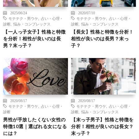
2025/06/24
2020/07/10
モテテク・男ウケ
,
占い・心理・
モテテク・男ウケ
,
占い・心理・
診断
,
悩み・コンプレックス
診断
,
悩み・コンプレックス
【一人っ子女子】性格と特徴
【長女】性格と特徴を分析！
を分析！相性が良いのは長
相性が良いのは長男？末っ
男？末っ子？
子？
2020/08/17
2020/08/17
モテテク・男ウケ
,
占い・心理・
モテテク・男ウケ
,
占い・心理・
診断
診断
,
悩み・コンプレックス
男性が手放したくない女性の
【末っ子男子】性格と特徴を
特徴10選｜選ばれる女になる
分析！相性が良いのは長女？
には？
末っ子？