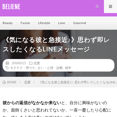
Beauty
Fasion
Lifestyle
Love
Gourmet
《気になる彼と急接近♪》思わず即レ
スしたくなるLINEメッセージ
2018/05/25
恋愛
モテテク・男ウケ
,
占い・心理・診断
,
雑学
恋愛
《気になる彼と急接近♪》思わず即レスしたくなるLINE
HOME
彼からの返信がなかなか来ない
と、自分に興味がないの
か、面倒くさいと思われてないか、一喜一憂したり心配に