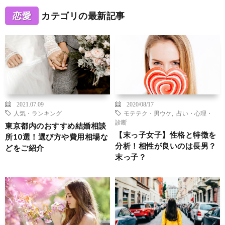
恋愛
カテゴリの最新記事
2021.07.09
2020/08/17
人気・ランキング
モテテク・男ウケ
,
占い・心理・
診断
東京都内のおすすめ結婚相談
【末っ子女子】性格と特徴を
所10選！選び方や費用相場な
分析！相性が良いのは長男？
どをご紹介
末っ子？