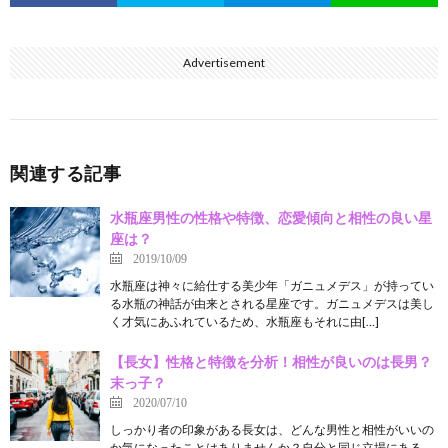
Advertisement
関連する記事
水瓶座男性の性格や特徴、恋愛傾向と相性の良い星
座は？
2019/10/09
水瓶座は神々に給仕する美少年「ガニュメデス」が持ってい
る水瓶の神話が由来とされる星座です。ガニュメデスは美し
く才気にあふれているため、水瓶座もそれに由[…]
【長女】性格と特徴を分析！相性が良いのは長男？
末っ子？
2020/07/10
しっかり者の印象がある長女は、どんな男性と相性がいいの
か気になったことはありませんか？自分と同じ立場にある