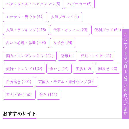
ヘアスタイル・ヘアアレンジ
(5)
ベビーカー
(5)
モテテク・男ウケ
(59)
人気ブランド
(4)
人気・ランキング
(175)
仕事・オフィス
(23)
便利グッズ
(54)
このサイトはプロモーションを含んでいます。
占い・心理・診断
(103)
女子会
(24)
悩み・コンプレックス
(112)
整形
(2)
料理・レシピ
(21)
流行・トレンド
(107)
癒やし
(14)
美脚
(29)
脚痩せ
(23)
自分磨き
(101)
芸能人・モデル・海外セレブ
(32)
遊ぶ・旅行
(63)
雑学
(111)
おすすめサイト