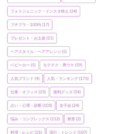
フォトジェニック・インスタ映え
(24)
プチプラ・100均
(17)
プレゼント・お土産
(21)
ヘアスタイル・ヘアアレンジ
(5)
ベビーカー
(5)
モテテク・男ウケ
(59)
人気ブランド
(4)
人気・ランキング
(175)
仕事・オフィス
(23)
便利グッズ
(54)
占い・心理・診断
(103)
女子会
(24)
悩み・コンプレックス
(112)
整形
(2)
料理・レシピ
(21)
流行・トレンド
(107)