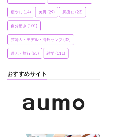
癒やし
(14)
美脚
(29)
脚痩せ
(23)
自分磨き
(101)
芸能人・モデル・海外セレブ
(32)
遊ぶ・旅行
(63)
雑学
(111)
おすすめサイト