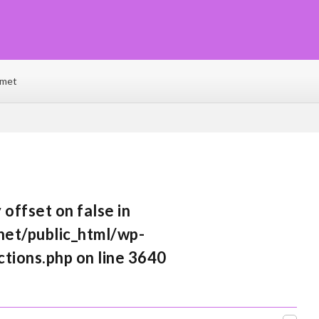
♡ファッション･ビューティー･恋愛･グルメ･ライフなど、トレンド情報が満載で毎
e(ベリーネ)で、毎日ハッピーに輝いちゃいましょう！
met
 offset on false in
et/public_html/wp-
ctions.php
on line
3640