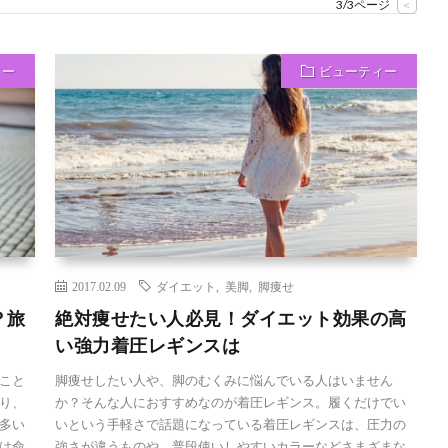
3/3ページ
<
ィー
ビューティー
2017.02.09
ダイエット
,
美脚
,
脚痩せ
？旅
絶対痩せたい人必見！ダイエット効果の高
い強力着圧レギンスは
こと
脚痩せしたい人や、脚のむくみに悩んでいる人はいません
り、
か？そんな人におすすめなのが着圧レギンス。履くだけでい
多い
いという手軽さで話題になっている着圧レギンスは、圧力の
は命
強さが違うものや、普段使いしやすいカラーなどさまざまな