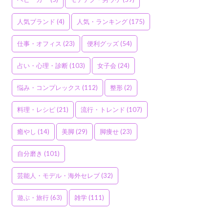
人気ブランド
(4)
人気・ランキング
(175)
仕事・オフィス
(23)
便利グッズ
(54)
占い・心理・診断
(103)
女子会
(24)
悩み・コンプレックス
(112)
整形
(2)
料理・レシピ
(21)
流行・トレンド
(107)
癒やし
(14)
美脚
(29)
脚痩せ
(23)
自分磨き
(101)
芸能人・モデル・海外セレブ
(32)
遊ぶ・旅行
(63)
雑学
(111)