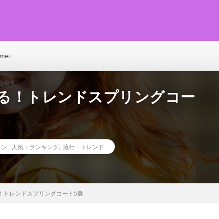
♡ファッション･ビューティー･恋愛･グルメ･ライフなど、トレンド情報が満載で毎
e(ベリーネ)で、毎日ハッピーに輝いちゃいましょう！
met
行る！トレンドスプリングコー
ョン
,
人気・ランキング
,
流行・トレンド
る！トレンドスプリングコート5選