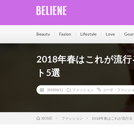
Beliene(ベリーネ)は、輝く女性を応援する情報サイト
日気軽に読める記事をたくさん更新しています。Belien
Beauty
Fasion
Lifestyle
Love
Gour
2018年春はこれが流
ト5選
2018/04/12
ファッション
コーデ・ファッシ
ファッション
2018年春はこれが流行
HOME