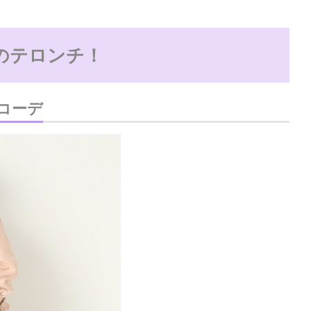
のテロンチ！
コーデ